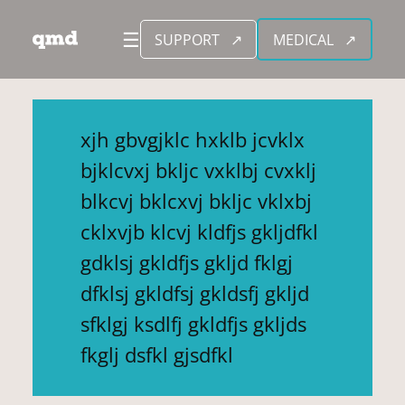
Zum
☰
SUPPORT
MEDICAL
Inhalt
springen
xjh gbvgjklc hxklb jcvklx
bjklcvxj bkljc vxklbj cvxklj
blkcvj bklcxvj bkljc vklxbj
cklxvjb klcvj kldfjs gkljdfkl
gdklsj gkldfjs gkljd fklgj
dfklsj gkldfsj gkldsfj gkljd
sfklgj ksdlfj gkldfjs gkljds
fkglj dsfkl gjsdfkl