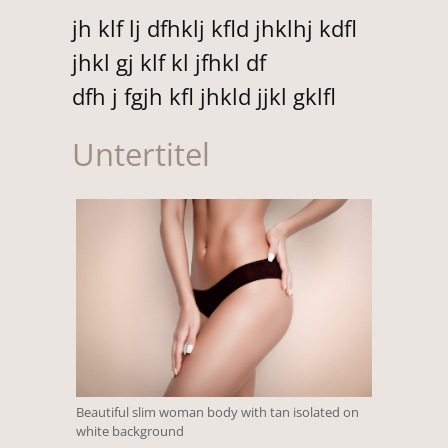
jh klf lj dfhklj kfld jhklhj kdfl
jhkl gj klf kl jfhkl df
dfh j fgjh kfl jhkld jjkl gklfl
Untertitel
Beautiful slim woman body with tan isolated on
white background