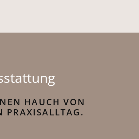
usstattung
EINEN HAUCH VON
N PRAXISALLTAG.