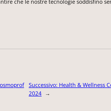
ire che le nostre tecnologie soddisfino semp
Cosmoprof
Successivo:
Health & Wellness C
2024
→