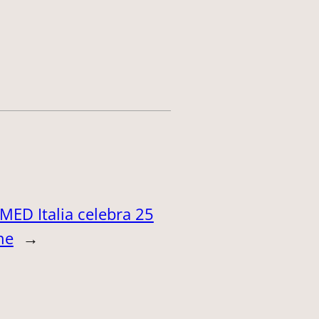
ED Italia celebra 25
ne
→