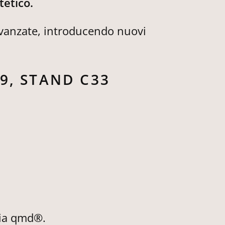
tetico.
vanzate, introducendo nuovi
9, STAND C33
gia qmd®.